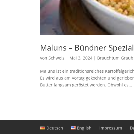
Maluns – Bündner Spezial
von
Schweiz
|
Mai 3, 2024
|
Brauchtum Grau
Maluns ist ein traditionsreiches Kartoffelger
Es wird aus am Vortag gekochten und geriebene
Butter langsam geröstet werden. Obwohl es...
Deutsch
English
Impressum
D