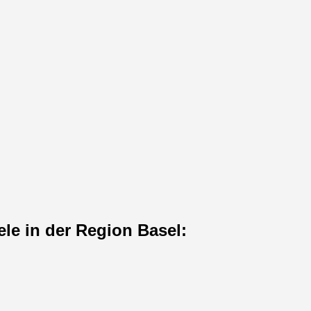
 eine beeindruckende Vielfalt an Sehenswürdigkeiten. Top Highl
ele in der Region Basel: