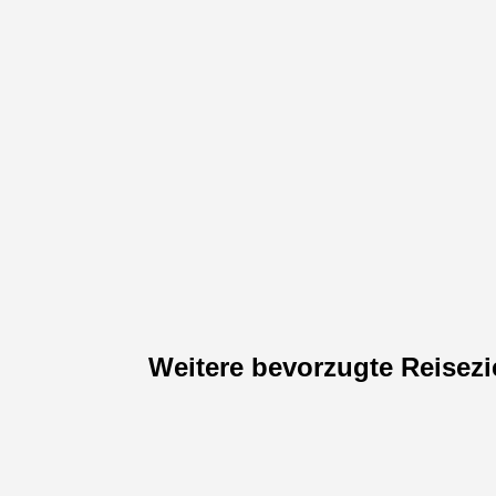
In Basel, der Stadt am Rheinknie, gibt es
über...
Weitere bevorzugte Reisezi