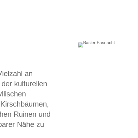
Vielzahl an
 der kulturellen
llischen
n Kirschbäumen,
chen Ruinen und
lbarer Nähe zu