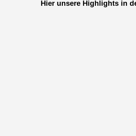
Hier unsere Highlights in d
Basel, als die drittgrößte Stadt der Schwei