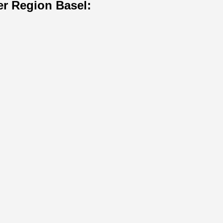
er Region Basel:
z nach Zürich und Genf, besticht durch ihre kulturelle Vielfalt und