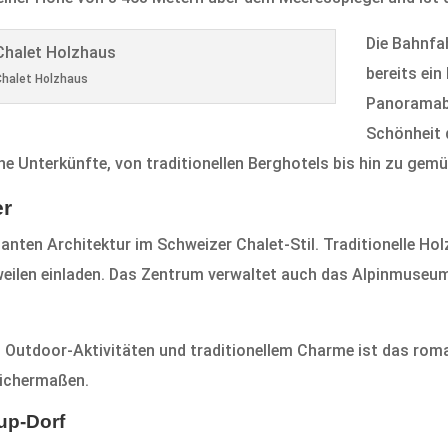
Die Bahnfa
bereits ein
halet Holzhaus
Panoramabl
Schönheit d
e Unterkünfte, von traditionellen Berghotels bis hin zu gem
er
nten Architektur im Schweizer Chalet-Stil. Traditionelle Ho
ilen einladen. Das Zentrum verwaltet auch das Alpinmuseum
Outdoor-Aktivitäten und traditionellem Charme ist das roma
eichermaßen.
up-Dorf