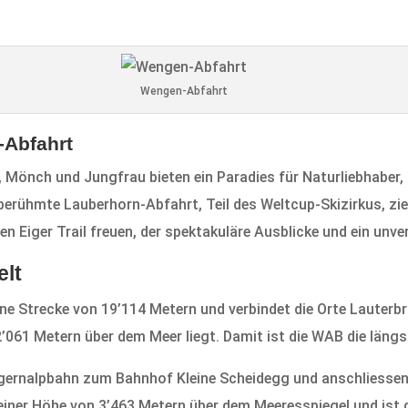
Wengen-Abfahrt
-Abfahrt
, Mönch und Jungfrau bieten ein Paradies für Naturliebhabe
 berühmte Lauberhorn-Abfahrt, Teil des Weltcup-Skizirkus, zi
 Eiger Trail freuen, der spektakuläre Ausblicke und ein unverg
elt
ne Strecke von 19’114 Metern und verbindet die Orte Lauterb
 2’061 Metern über dem Meer liegt. Damit ist die WAB die län
ernalpbahn zum Bahnhof Kleine Scheidegg und anschliessen
 einer Höhe von 3’463 Metern über dem Meeresspiegel und ist 