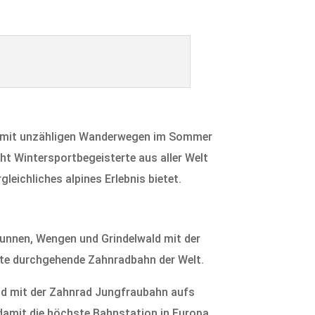
r, mit unzähligen Wanderwegen im Sommer
eht Wintersportbegeisterte aus aller Welt
leichliches alpines Erlebnis bietet.
runnen, Wengen und Grindelwald mit der
gste durchgehende Zahnradbahn der Welt.
d mit der Zahnrad Jungfraubahn aufs
damit die höchste Bahnstation in Europa.