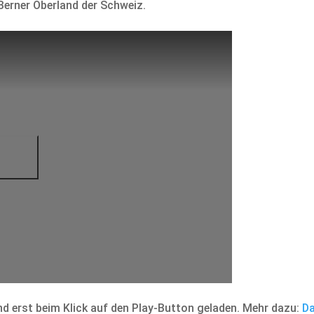
Berner Oberland der Schweiz.
d erst beim Klick auf den Play-Button geladen. Mehr dazu:
Da