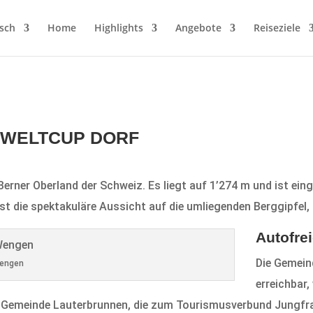
sch
Home
Highlights
Angebote
Reiseziele
 WELTCUP DORF
erner Oberland der Schweiz. Es liegt auf 1’274 m und ist ein
st die spektakuläre Aussicht auf die umliegenden Berggipfel,
Autofre
Die Gemei
engen
erreichbar,
r Gemeinde Lauterbrunnen, die zum Tourismusverbund Jungf