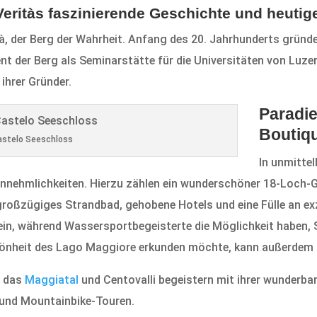
Veritàs faszinierende Geschichte und heuti
à, der Berg der Wahrheit. Anfang des 20. Jahrhunderts gründet
nt der Berg als Seminarstätte für die Universitäten von Luze
ihrer Gründer.
Paradie
Boutiq
astelo Seeschloss
In unmitte
Annehmlichkeiten. Hierzu zählen ein wunderschöner 18-Loch-G
großzügiges Strandbad, gehobene Hotels und eine Fülle an ex
in, während Wassersportbegeisterte die Möglichkeit haben, 
önheit des Lago Maggiore erkunden möchte, kann außerdem 
e das
Maggiatal
und Centovalli begeistern mit ihrer wunderbar
 und Mountainbike-Touren.