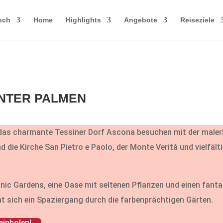
sch
Home
Highlights
Angebote
Reiseziele
UNTER PALMEN
das charmante Tessiner Dorf Ascona besuchen mit der male
 die Kirche San Pietro e Paolo, der Monte Verità und vielfält
 Gardens, eine Oase mit seltenen Pflanzen und einen fanta
t sich ein Spaziergang durch die farbenprächtigen Gärten.
einholen!