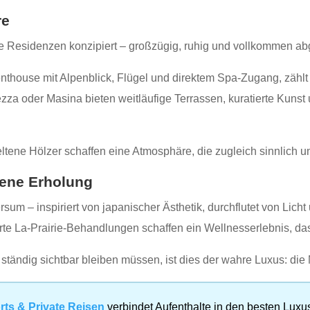
re
te Residenzen konzipiert – großzügig, ruhig und vollkommen ab
nthouse mit Alpenblick, Flügel und direktem Spa‑Zugang, zählt 
zza oder Masina bieten weitläufige Terrassen, kuratierte Kuns
ltene Hölzer schaffen eine Atmosphäre, die zugleich sinnlich u
mene Erholung
um – inspiriert von japanischer Ästhetik, durchflutet von Licht
 La‑Prairie‑Behandlungen schaffen ein Wellnesserlebnis, das ex
ständig sichtbar bleiben müssen, ist dies der wahre Luxus: die
rts & Private Reisen
verbindet Aufenthalte in den besten Luxu