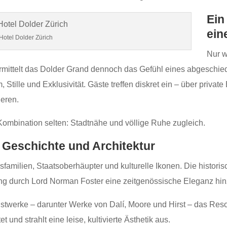
Ein
ein
Hotel Dolder Zürich
Nur w
vermittelt das Dolder Grand dennoch das Gefühl eines abgeschie
, Stille und Exklusivität. Gäste treffen diskret ein – über priva
ieren.
se Kombination selten: Stadtnähe und völlige Ruhe zugleich.
 Geschichte und Architektur
amilien, Staatsoberhäupter und kulturelle Ikonen. Die historis
g durch Lord Norman Foster eine zeitgenössische Eleganz hin
twerke – darunter Werke von Dalí, Moore und Hirst – das Resort
t und strahlt eine leise, kultivierte Ästhetik aus.