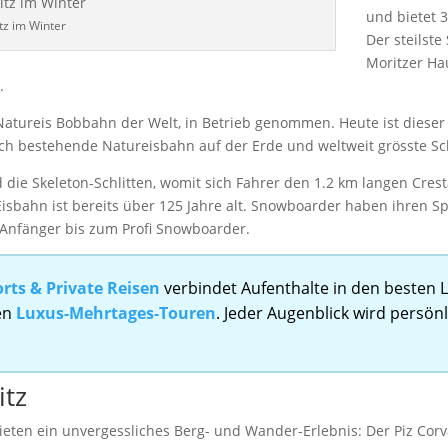
und bietet 
itz im Winter
Der steilste
Moritzer Hau
.
Natureis Bobbahn der Welt, in Betrieb genommen. Heute ist dieser 
och bestehende Natureisbahn auf der Erde und weltweit grösste S
nd die Skeleton-Schlitten, womit sich Fahrer den 1.2 km langen Cres
isbahn ist bereits über 125 Jahre alt. Snowboarder haben ihren S
 Anfänger bis zum Profi Snowboarder.
rts & Private Reisen
verbindet Aufenthalte in den besten 
ten
Luxus-Mehrtages-Touren
. Jeder Augenblick wird persön
itz
eten ein unvergessliches Berg- und Wander-Erlebnis: Der Piz Corvats