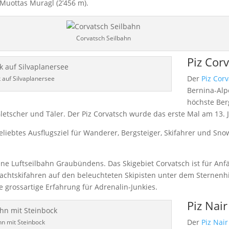
 Muottas Muragl (2’456 m).
Corvatsch Seilbahn
Piz Cor
Der
Piz Cor
k auf Silvaplanersee
Bernina-Alpe
höchste Ber
letscher und Täler. Der Piz Corvatsch wurde das erste Mal am 13. J
eliebtes Ausflugsziel für Wanderer, Bergsteiger, Skifahrer und Sn
e Luftseilbahn Graubündens. Das Skigebiet Corvatsch ist für Anfä
 Nachtskifahren auf den beleuchteten Skipisten unter dem Sternen
grossartige Erfahrung für Adrenalin-Junkies.
Piz Nair
Der
Piz Nair
hn mit Steinbock