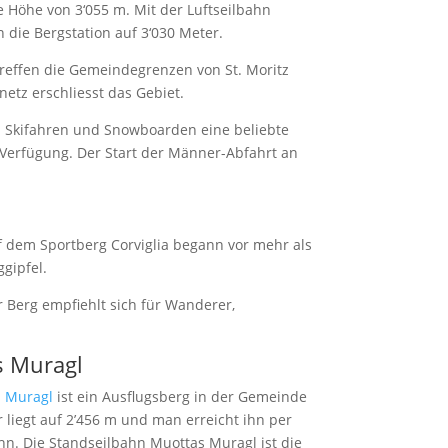
e Höhe von 3‘055 m. Mit der Luftseilbahn
 die Bergstation auf 3‘030 Meter.
treffen die Gemeindegrenzen von St. Moritz
etz erschliesst das Gebiet.
d Skifahren und Snowboarden eine beliebte
ur Verfügung. Der Start der Männer-Abfahrt an
uf dem Sportberg Corviglia begann vor mehr als
gipfel.
 Berg empfiehlt sich für Wanderer,
s Muragl
 Muragl
ist ein Ausflugsberg in der Gemeinde
 liegt auf 2’456 m und man erreicht ihn per
hn. Die Standseilbahn Muottas Muragl ist die