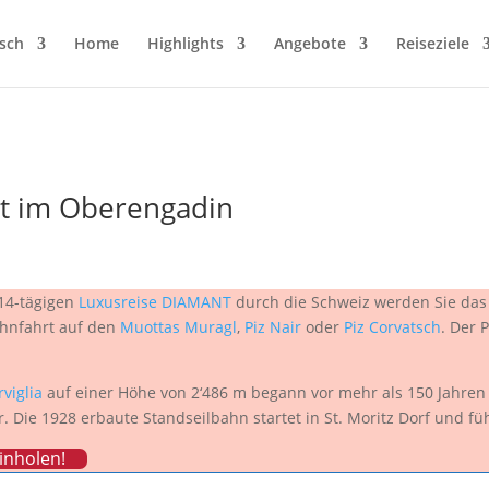
sch
Home
Highlights
Angebote
Reiseziele
ort im Oberengadin
14-tägigen
Luxusreise DIAMANT
durch die Schweiz werden Sie das 
ahnfahrt auf den
Muottas Muragl
,
Piz Nair
oder
Piz Corvatsch
. Der 
viglia
auf einer Höhe von 2‘486 m begann vor mehr als 150 Jahren
. Die 1928 erbaute Standseilbahn startet in St. Moritz Dorf und fü
inholen!