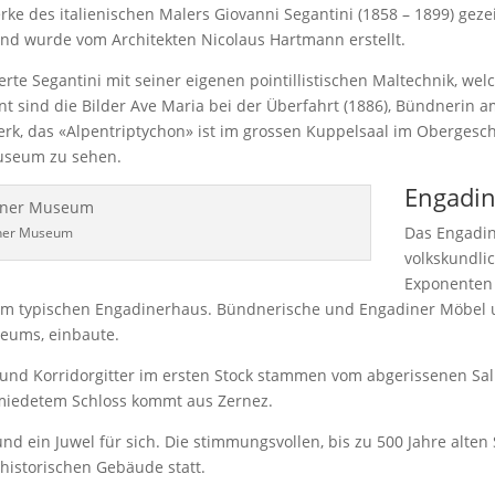
e des italienischen Malers Giovanni Segantini (1858 – 1899) gez
und wurde vom Architekten Nicolaus Hartmann erstellt.
gerte Segantini mit seiner eigenen pointillistischen Maltechnik, w
t sind die Bilder Ave Maria bei der Überfahrt (1886), Bündnerin 
erk, das «Alpentriptychon» ist im grossen Kuppelsaal im Obergescho
Museum zu sehen.
Engadi
Das Engadin
ner Museum
volkskundli
Exponenten 
nem typischen Engadinerhaus. Bündnerische und Engadiner Möbel
eums, einbaute.
und Korridorgitter im ersten Stock stammen vom abgerissenen Sali
miedetem Schloss kommt aus Zernez.
nd ein Juwel für sich. Die stimmungsvollen, bis zu 500 Jahre alte
historischen Gebäude statt.