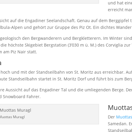
und hat ein
erreicht man
icht auf die Engadiner Seelandschaft. Genau auf dem Berggipfel 
Albula-Alpen und gehört zur Gruppe des Piz Ot. Ein dichtes Wandern
 geologisch den Bergwanderern und Bergkletterern. Im Winter sin
r die höchste Skigebiet Bergstation (3’030 m ü. M.) des Corviglia z
 am Piz Nair statt.
a
 hoch und mit der Standseilbahn von St. Moritz aus erreichbar. A
te Standseilbahn startet in St. Moritz Dorf und führt bis zum Berg
e Aussicht auf das Engadiner Tal und die umliegenden Berge. Der
nd Snowboard Fahrer.
Muotta
Der
Muottas
Muottas Muragl
Samedan. Er
Standseilba