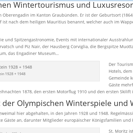
pinen Wintertourismus und Luxusreso
rt im Oberengadin im Kanton Graubünden. Er ist der Geburtsort (186
 ist nach dem heiligen Mauritius benannt, welcher auch im Wappen 
llerie und Spitzengastronomie, Events mit internationaler Ausstrah
vatsch und Piz Nair, der Hausberg Corviglia, die Bergspitze Muotta
seum, das Engadiner Museum…
Der Tourism
Hotels, dem 
ein 1928 + 1948
Gemeinde ko
Gäste mehrf
eihnachten 1878, den ersten Motorflug 1910 und den ersten Skilift 
rt der Olympischen Winterspiele und
zweimal hier abgehalten, in den Jahren 1928 und 1948. Regelmässi
mte Gäste an, darunter Mitglieder europäischer Königsfamilien un
St. Moritz i