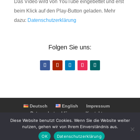
Das Video wird von YouTube eingebettet und erst
beim Klick auf den Play-Button geladen. Mehr
dazu:
Datenschutzerklärung
Folgen Sie uns:
Deutsch
English
Impressum
Datenschutzerklärung
Kontakt
Partner & Kooperationen
FAQ
Diese Website benutzt Cookies. Wenn Sie die Website weiter
nutzen, gehen wir von Ihrem Einverständnis aus.
OK
Datenschutzerklärung
© 2025 Switzerland Highlights. Alle Rechte vorbehalten.