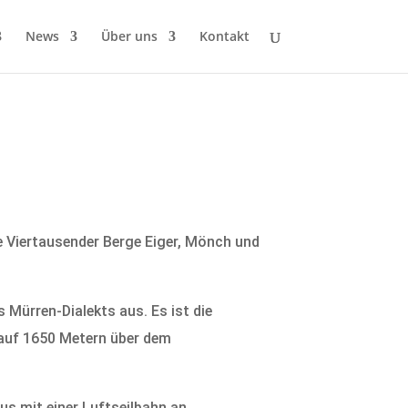
News
Über uns
Kontakt
ie Viertausender Berge Eiger, Mönch und
 Mürren-Dialekts aus. Es ist die
 auf 1650 Metern über dem
s mit einer Luftseilbahn an