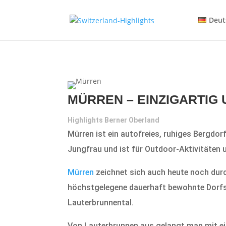
Deut
MÜRREN – EINZIGARTIG 
Highlights Berner Oberland
Mürren ist ein autofreies, ruhiges Bergdor
Jungfrau und ist für Outdoor-Aktivitäten u
Mürren
zeichnet sich auch heute noch durc
höchstgelegene dauerhaft bewohnte Dorfsi
Lauterbrunnental.
Von Lauterbrunnen aus gelangt man mit ei