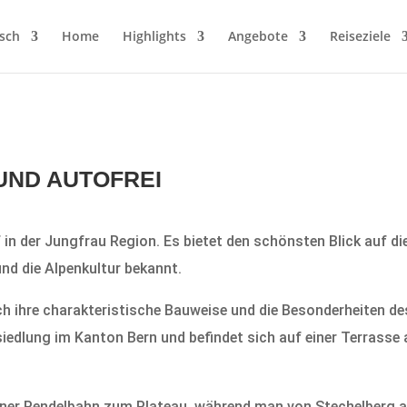
sch
Home
Highlights
Angebote
Reiseziele
UND AUTOFREI
f in der Jungfrau Region. Es bietet den schönsten Blick auf d
nd die Alpenkultur bekannt.
h ihre charakteristische Bauweise und die Besonderheiten des
edlung im Kanton Bern und befindet sich auf einer Terrasse
ner Pendelbahn zum Plateau, während man von Stechelberg au