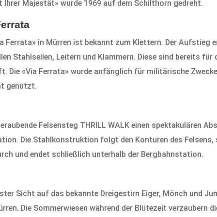
 Ihrer Majestät» wurde 1969 auf dem Schilthorn gedreht.
Ferrata
ia Ferrata» in Mürren ist bekannt zum Klettern. Der Aufstieg 
llen Stahlseilen, Leitern und Klammern. Diese sind bereits für
t. Die «Via Ferrata» wurde anfänglich für militärische Zwecke
t genutzt.
mberaubende Felsensteg THRILL WALK einen spektakulären Abs
tion. Die Stahlkonstruktion folgt den Konturen des Felsens,
rch und endet schließlich unterhalb der Bergbahnstation.
ster Sicht auf das bekannte Dreigestirn Eiger, Mönch und Ju
Mürren. Die Sommerwiesen während der Blütezeit verzaubern d