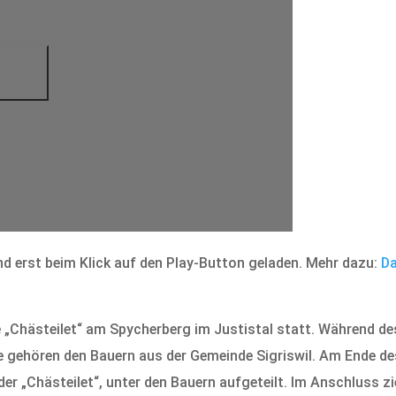
d erst beim Klick auf den Play-Button geladen. Mehr dazu:
Da
lle „Chästeilet“ am Spycherberg im Justistal statt. Während d
se gehören den Bauern aus der Gemeinde Sigriswil. Am Ende d
er „Chästeilet“, unter den Bauern aufgeteilt. Im Anschluss z