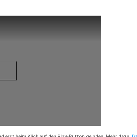
d erst beim Klick auf den Play-Button geladen. Mehr dazu:
Da