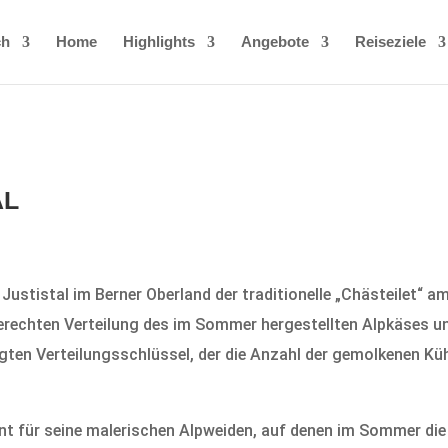
ch
Home
Highlights
Angebote
Reiseziele
AL
n Justistal im Berner Oberland der traditionelle „Chästeilet“
gerechten Verteilung des im Sommer hergestellten Alpkäses u
egten Verteilungsschlüssel, der die Anzahl der gemolkenen K
nt für seine malerischen Alpweiden, auf denen im Sommer die