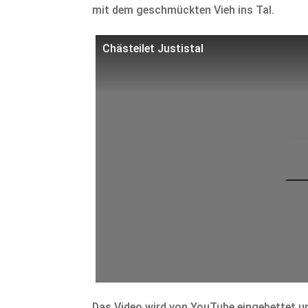
mit dem geschmückten Vieh ins Tal.
Chästeilet Justistal
Das Video wird von YouTube eingebettet un